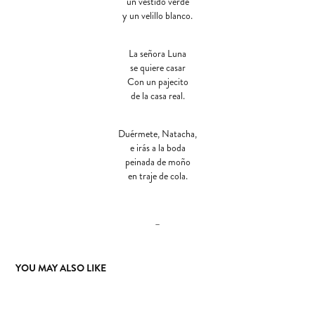
un vestido verde
y un velillo blanco.
La señora Luna
se quiere casar
Con un pajecito
de la casa real.
Duérmete, Natacha,
e irás a la boda
peinada de moño
en traje de cola.
–
YOU MAY ALSO LIKE